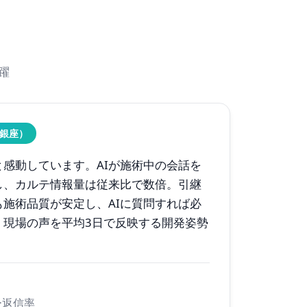
躍
銀座）
感動しています。AIが施術中の会話を
し、カルテ情報量は従来比で数倍。引継
施術品質が安定し、AIに質問すれば必
。現場の声を平均3日で反映する開発姿勢
ー返信率