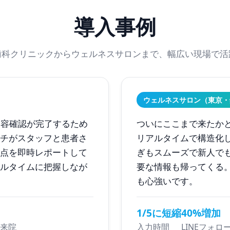
導入事例
歯科クリニックからウェルネスサロンまで、幅広い現場で活
ウェルネスサロン（東京・
容確認が完了するため
ついにここまで来たかと
ーチがスタッフと患者さ
リアルタイムで構造化
点を即時レポートして
ぎもスムーズで新人でも
ルタイムに把握しなが
要な情報も帰ってくる
も心強いです。
1/5に短縮
40%増加
来院
入力時間
LINEフォロ