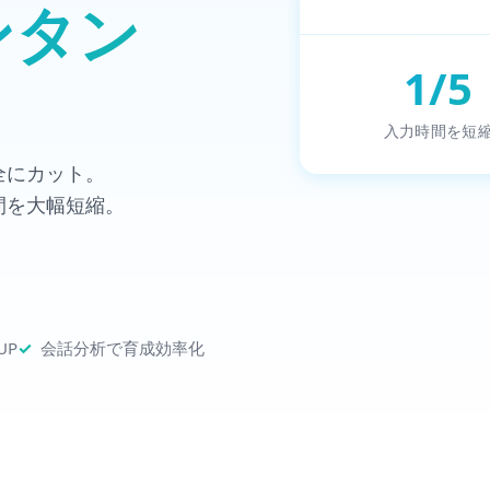
ンタン
1/5
入力時間を短
全にカット。
間を大幅短縮。
UP
会話分析で育成効率化