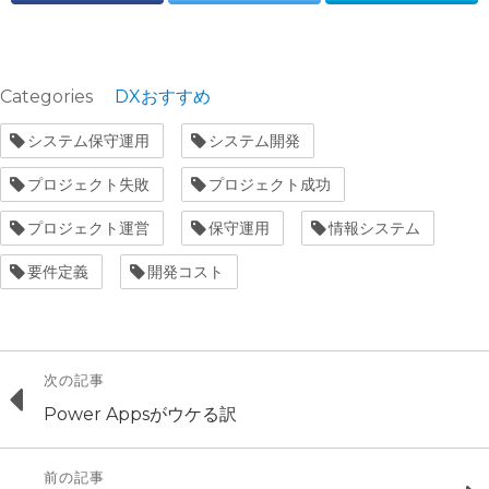
Categories
DXおすすめ
Tags
システム保守運用
システム開発
プロジェクト失敗
プロジェクト成功
プロジェクト運営
保守運用
情報システム
要件定義
開発コスト
投
次の記事
Previous
Power Appsがウケる訳
稿
post:
ナ
前の記事