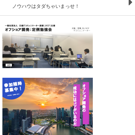
ビ
Next
ノウハウはタダちゃいまっせ！
post:
ゲ
ー
シ
ョ
ン