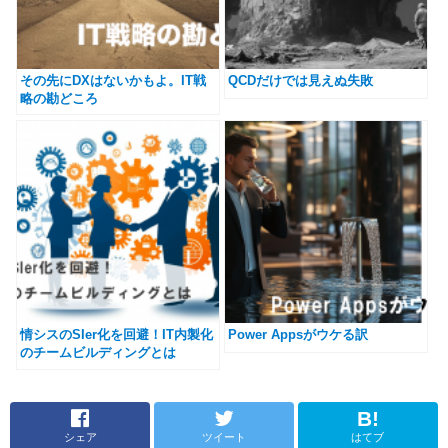
その先にDXはないかもよ。IT戦
QCDだけでは見えぬ失敗
略の勘どころ
情シスのSIer化を回避！IT内製化
Power Appsがウケる訳
のチームビルディングとは
シェア
ツイート
はてブ