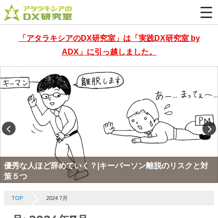
「アタラキシアのDX研究室」は「実践DX研究室 by
ADX」に引っ越しました。
優秀な人ほど辞めていく？|キーパーソン離脱のリスクと対
策５つ
TOP
2024 7月