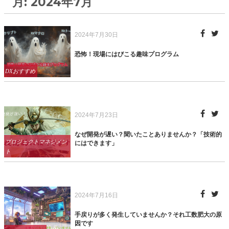
月:
2024年7月
Posted
2024年7月30日
on
恐怖！現場にはびこる趣味プログラム
Categories
DXおすすめ
Posted
2024年7月23日
on
なぜ開発が遅い？聞いたことありませんか？「技術的
Categories
プロジェクトマネジメン
にはできます」
ト
Posted
2024年7月16日
on
手戻りが多く発生していませんか？それ工数肥大の原
因です