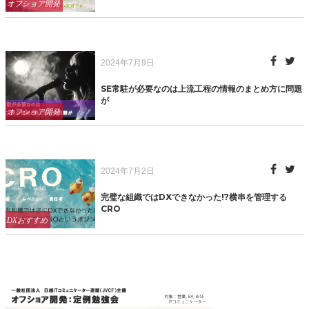
Categories
オフショア開発
Posted
2024年7月9日
on
SE常駐が必要なのは上流工程の情報のまとめ方に問題
が
Categories
オフショア開発
Posted
2024年7月2日
on
完璧な組織ではDXできなかった!?横串を管理する
CRO
Categories
DXおすすめ