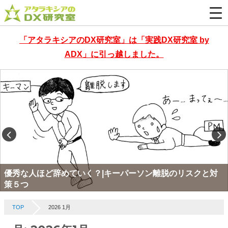
「アタラキシアのDX研究室」は「実践DX研究室 by
ADX」に引っ越しました。
優秀な人ほど辞めていく？|キーパーソン離脱のリスクと対
策５つ
TOP
2026 1月