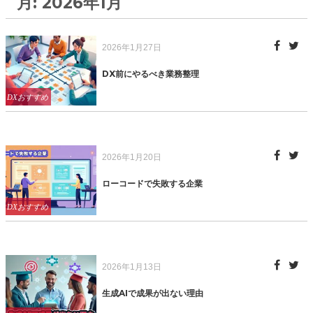
月:
2026年1月
Posted
2026年1月27日
on
DX前にやるべき業務整理
Categories
DXおすすめ
Posted
2026年1月20日
on
ローコードで失敗する企業
Categories
DXおすすめ
Posted
2026年1月13日
on
生成AIで成果が出ない理由