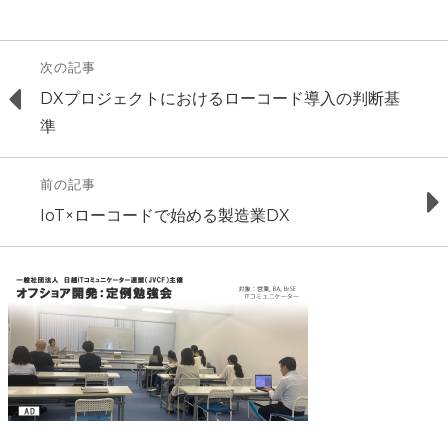
投
次の記事
Previous
DXプロジェクトにおけるローコード導入の判断基
稿
post:
準
ナ
前の記事
ビ
Next
IoT×ローコードで始める製造業DX
ゲ
post:
ー
シ
ョ
ン