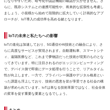
になりやすいため、暗号化や認証機能の確認が欠かせません。さ
らに、既存システムとの連携可能性や、将来的な拡張性も考慮し
ましょう。小規模から始めて段階的に拡大していく計画的なアプ
ローチが、IoT導入の成功率を高める鍵となります。
IoTの未来と私たちへの影響
IoTの進化は加速しており、5G通信やAI技術との融合により、さ
らに高度なサービスが実現されます。自動運転車、スマートシテ
ィ、遠隔医療など、これまで夢物語だった技術が現実のものとな
ってきています。特に注目されるのがエッジコンピューティング
で、デバイス側で即座にデータ処理を行うことで、リアルタイム
性が向上します。一方で、プライバシー保護やデジタル格差とい
った課題も浮上しており、技術の恩恵を皆が享受できる社会の構
築が求められています。IoTは単なる技術革新ではなく、社会全体
の変革を促す重要な要素となるでしょう。