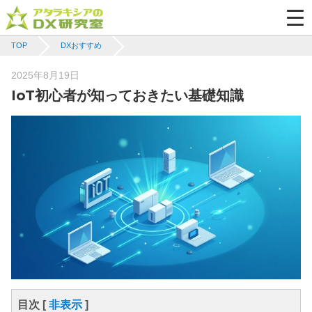
TOP
DXおすすめ
Posted
2025年8月19日
on
IoT初心者が知っておきたい基礎知識
目次 [
非表示
]