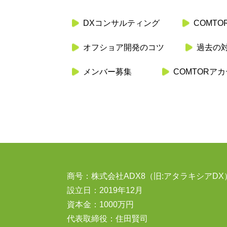
DXコンサルティング
COMT
オフショア開発のコツ
過去の
メンバー募集
COMTORア
商号：株式会社ADX8（旧:アタラキシアDX
設立日：2019年12月
資本金：1000万円
代表取締役：住田賢司