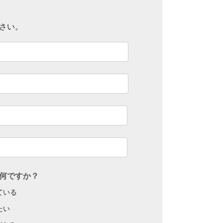
さい。
何ですか？
している
たい