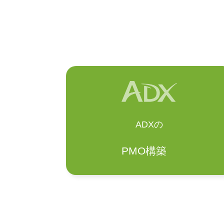
ADXの
PMO構築