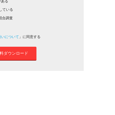
がある
している
競合調査
扱いについて
」に同意する