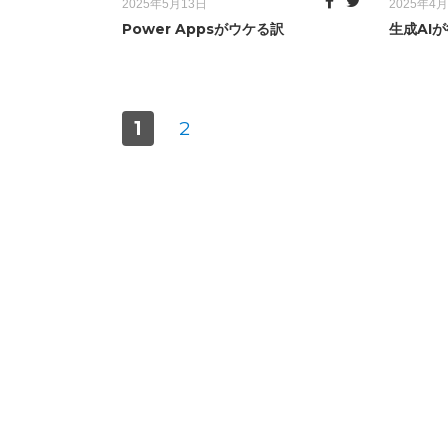
Posted
Posted
2025年5月13日
2025年4
on
on
Power Appsがウケる訳
生成AI
投
PAGE
1
PAGE
2
稿
ナ
ビ
ゲ
ー
シ