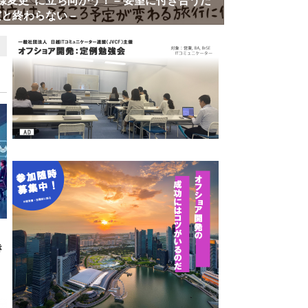
様変更”に立ち向かう！ – 要望に付き合うだ
と終わらない –
き