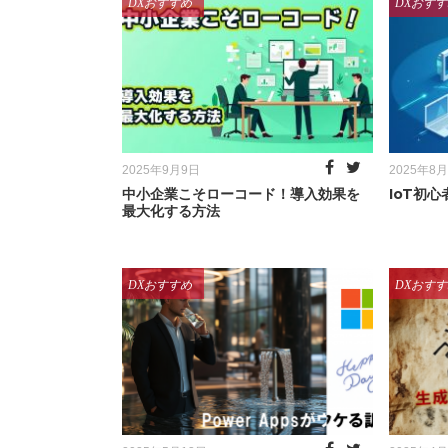
Categories
Catego
DXおすすめ
DXおすす
Posted
Posted
2025年9月9日
2025年8
on
on
中小企業こそローコード！導入効果を
IoT初
最大化する方法
Categories
Catego
DXおすすめ
DXおすす