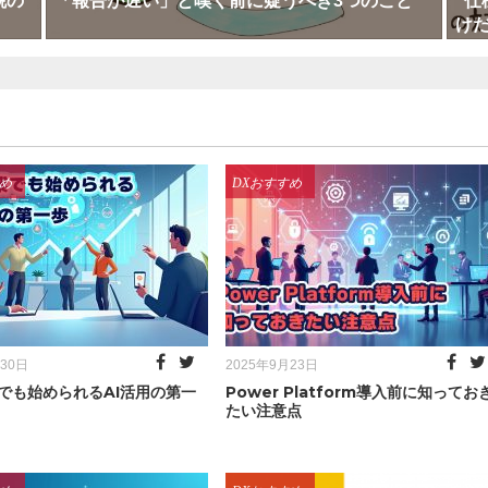
脱の
「報告が遅い」と嘆く前に疑うべき3つのこと
“仕
けだ
ries
Categories
め
DXおすすめ
Posted
月30日
2025年9月23日
on
でも始められるAI活用の第一
Power Platform導入前に知ってお
たい注意点