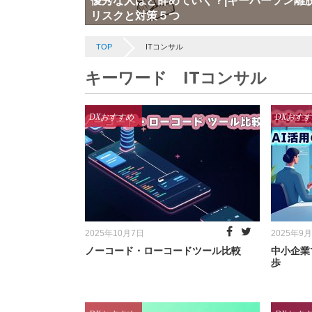
優秀な人ほど辞めていく？|キーパーソン離
リスクと対策５つ
TOP
ITコンサル
キーワード ITコンサル
Categories
Catego
DXおすすめ
DXおすす
Posted
Posted
2025年10月7日
2025年9
on
on
ノーコード・ローコードツール比較
中小企業
歩