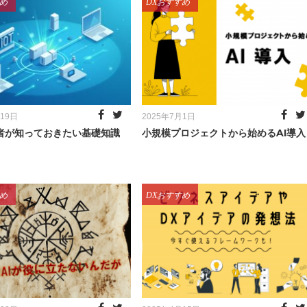
ries
Categories
め
DXおすすめ
Posted
月19日
2025年7月1日
on
心者が知っておきたい基礎知識
小規模プロジェクトから始めるAI導入
ries
Categories
め
DXおすすめ