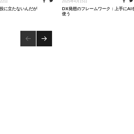
Posted
月22日
2025年4月15日
on
が役に立たないんだが
DX発想のフレームワーク：上手にAI
使う
NEXT
PAG
E