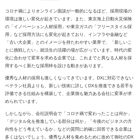
コロナ禍によりオンライン面談が一般的になるほど、採用現場の
環境は激しい変化が起きています。また、東京海上日動火災保険
の「イノベーション人材採用」や東京ガスの「フリースタイル採
用」など採用方法にも変化が起きており、インフラや金融など
「古い大企業」とのイメージを持たれやすい業界で、「新しいこ
とに挑戦したい」就活生の活躍の場が広がっています。時代の変
化に合わせて変革を求める企業では、これまでと異なる人材を採
用するべく新たな採用枠を設ける動きがあります。
優秀な人材の採用も激しくなってきています。DXに対応できない
ベテラン社員よりも、新しい技術に詳しくDXを推進できる若手を
評価できる仕組みを構築して、企業側も魅力ある会社に変革が求
められています。
しかしながら、会社説明会で「コロナ禍で変わったことは何か」
「デジタル化を推進している部分は何か」「今後のビジネスの方
向性をどう考えているか」などの質問に的確に回答できる企業は
多くはないでしょう。優秀な人材を集めるために改めて御社のDX