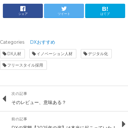
シェア
ツイート
はてブ
Categories
DXおすすめ
Tags
DX人材
イノベーション人材
デジタル化
フリースタイル採用
投
次の記事
Previous
そのレビュー、意味ある？
稿
post:
ナ
前の記事
Next
DXの実態【2025年の崖】は本当に起こっていた！