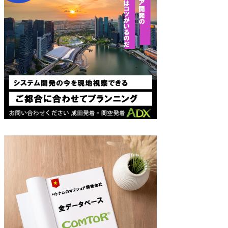
シ
ョ
ン