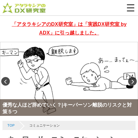
「アタラキシアのDX研究室」は「実践DX研究室 by
ADX」に引っ越しました。
優秀な人ほど辞めていく？|キーパーソン離脱のリスクと対
策５つ
TOP
コミュニケーション