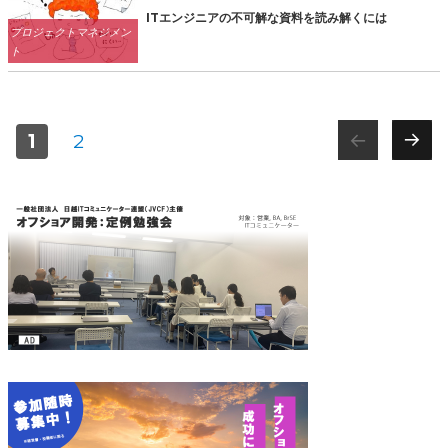
ITエンジニアの不可解な資料を読み解くには
Categories
プロジェクトマネジメン
ト
投
PAGE
1
PAGE
2
NEX
T
稿
PA
GE
ナ
ビ
ゲ
ー