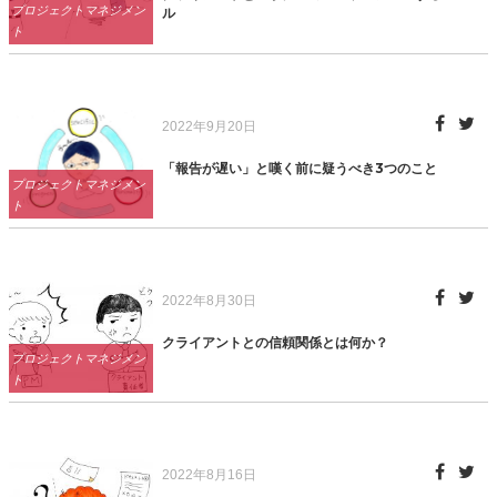
Categories
プロジェクトマネジメン
ル
ト
Posted
2022年9月20日
on
「報告が遅い」と嘆く前に疑うべき3つのこと
Categories
プロジェクトマネジメン
ト
Posted
2022年8月30日
on
クライアントとの信頼関係とは何か？
Categories
プロジェクトマネジメン
ト
Posted
2022年8月16日
on