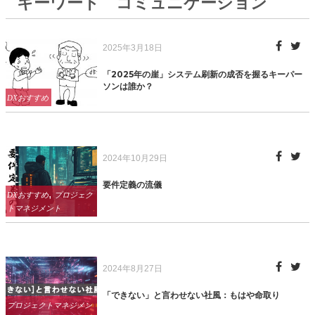
キーワード コミュニケーション
Posted
2025年3月18日
on
「2025年の崖」システム刷新の成否を握るキーパー
ソンは誰か？
Categories
DXおすすめ
Posted
2024年10月29日
on
要件定義の流儀
Categories
,
DXおすすめ
プロジェク
トマネジメント
Posted
2024年8月27日
on
「できない」と言わせない社風：もはや命取り
Categories
プロジェクトマネジメン