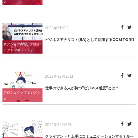
ト
Posted
2023年5月9日
on
ビジネスアナリスト(BA)として活躍するCOMTOR!?
Categories
,
オフショア開発
プロジ
ェクトマネジメント
Posted
2022年12月20日
on
仕事のできる人が持つ”ビジネス感度”とは？
Categories
プロジェクトマネジメン
ト
Posted
2022年12月6日
on
クライアントと上手にコミュニケーションする７ルー