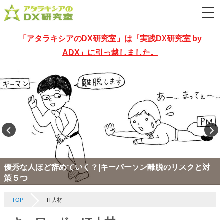
「アタラキシアのDX研究室」は「実践DX研究室 by
ADX」に引っ越しました。
優秀な人ほど辞めていく？|キーパーソン離脱のリスクと対
策５つ
TOP
IT人材