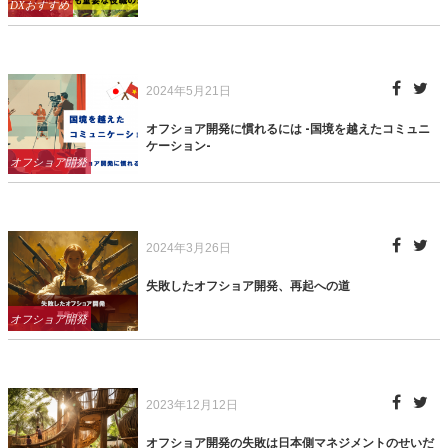
Categories
DXおすすめ
Posted
2024年5月21日
on
オフショア開発に慣れるには -国境を越えたコミュニ
ケーション-
Categories
オフショア開発
Posted
2024年3月26日
on
失敗したオフショア開発、再起への道
Categories
オフショア開発
Posted
2023年12月12日
on
オフショア開発の失敗は日本側マネジメントのせいだ