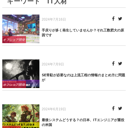
キーワード IT人材
Posted
2024年7月16日
on
手戻りが多く発生していませんか？それ工数肥大の原
因です
Categories
オフショア開発
Posted
2024年7月9日
on
SE常駐が必要なのは上流工程の情報のまとめ方に問題
が
Categories
オフショア開発
Posted
2024年6月19日
on
最後システムどうする？の日本、ITエンジニアが重役
の米国